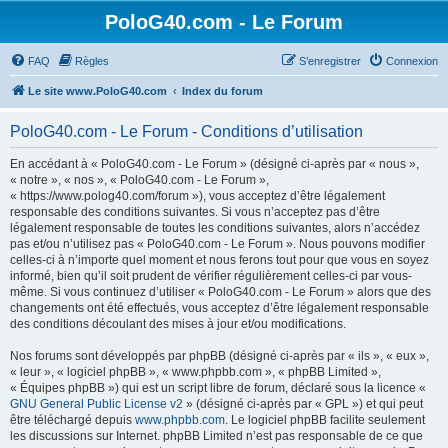
PoloG40.com - Le Forum
FAQ
Règles
S’enregistrer
Connexion
Le site www.PoloG40.com
Index du forum
PoloG40.com - Le Forum - Conditions d’utilisation
En accédant à « PoloG40.com - Le Forum » (désigné ci-après par « nous »,
« notre », « nos », « PoloG40.com - Le Forum »,
« https://www.polog40.com/forum »), vous acceptez d’être légalement
responsable des conditions suivantes. Si vous n’acceptez pas d’être
légalement responsable de toutes les conditions suivantes, alors n’accédez
pas et/ou n’utilisez pas « PoloG40.com - Le Forum ». Nous pouvons modifier
celles-ci à n’importe quel moment et nous ferons tout pour que vous en soyez
informé, bien qu’il soit prudent de vérifier régulièrement celles-ci par vous-
même. Si vous continuez d’utiliser « PoloG40.com - Le Forum » alors que des
changements ont été effectués, vous acceptez d’être légalement responsable
des conditions découlant des mises à jour et/ou modifications.
Nos forums sont développés par phpBB (désigné ci-après par « ils », « eux »,
« leur », « logiciel phpBB », « www.phpbb.com », « phpBB Limited »,
« Équipes phpBB ») qui est un script libre de forum, déclaré sous la licence «
GNU General Public License v2
» (désigné ci-après par « GPL ») et qui peut
être téléchargé depuis
www.phpbb.com
. Le logiciel phpBB facilite seulement
les discussions sur Internet. phpBB Limited n’est pas responsable de ce que