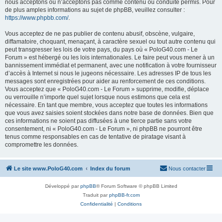
nous acceptons ou n’acceptons pas comme contenu ou conduite permis. Pour
de plus amples informations au sujet de phpBB, veuillez consulter :
https://www.phpbb.com/
.
Vous acceptez de ne pas publier de contenu abusif, obscène, vulgaire,
diffamatoire, choquant, menaçant, à caractère sexuel ou tout autre contenu qui
peut transgresser les lois de votre pays, du pays où « PoloG40.com - Le
Forum » est hébergé ou les lois internationales. Le faire peut vous mener à un
bannissement immédiat et permanent, avec une notification à votre fournisseur
d’accès à Internet si nous le jugeons nécessaire. Les adresses IP de tous les
messages sont enregistrées pour aider au renforcement de ces conditions.
Vous acceptez que « PoloG40.com - Le Forum » supprime, modifie, déplace
ou verrouille n’importe quel sujet lorsque nous estimons que cela est
nécessaire. En tant que membre, vous acceptez que toutes les informations
que vous avez saisies soient stockées dans notre base de données. Bien que
ces informations ne soient pas diffusées à une tierce partie sans votre
consentement, ni « PoloG40.com - Le Forum », ni phpBB ne pourront être
tenus comme responsables en cas de tentative de piratage visant à
compromettre les données.
Le site www.PoloG40.com
Index du forum
Nous contacter
Développé par
phpBB
® Forum Software © phpBB Limited
Traduit par
phpBB-fr.com
Confidentialité
|
Conditions