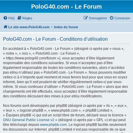
PoloG40.com - Le Forum
FAQ
Règles
S’enregistrer
Connexion
Le site www.PoloG40.com
Index du forum
PoloG40.com - Le Forum - Conditions d’utilisation
En accédant à « PoloG40.com - Le Forum » (désigné ci-après par « nous »,
« notre », « nos », « PoloG40.com - Le Forum »,
« https://www.polog40.com/forum »), vous acceptez d’être légalement
responsable des conditions suivantes. Si vous n’acceptez pas d’être
légalement responsable de toutes les conditions suivantes, alors n’accédez
pas et/ou n’utilisez pas « PoloG40.com - Le Forum ». Nous pouvons modifier
celles-ci à n’importe quel moment et nous ferons tout pour que vous en soyez
informé, bien qu’il soit prudent de vérifier régulièrement celles-ci par vous-
même. Si vous continuez d’utiliser « PoloG40.com - Le Forum » alors que des
changements ont été effectués, vous acceptez d’être légalement responsable
des conditions découlant des mises à jour et/ou modifications.
Nos forums sont développés par phpBB (désigné ci-après par « ils », « eux »,
« leur », « logiciel phpBB », « www.phpbb.com », « phpBB Limited »,
« Équipes phpBB ») qui est un script libre de forum, déclaré sous la licence «
GNU General Public License v2
» (désigné ci-après par « GPL ») et qui peut
être téléchargé depuis
www.phpbb.com
. Le logiciel phpBB facilite seulement
les discussions sur Internet. phpBB Limited n’est pas responsable de ce que