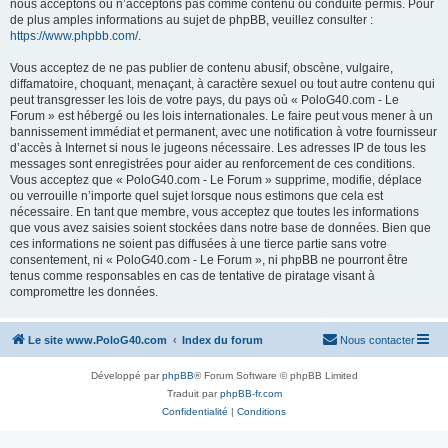
nous acceptons ou n’acceptons pas comme contenu ou conduite permis. Pour
de plus amples informations au sujet de phpBB, veuillez consulter :
https://www.phpbb.com/
.
Vous acceptez de ne pas publier de contenu abusif, obscène, vulgaire,
diffamatoire, choquant, menaçant, à caractère sexuel ou tout autre contenu qui
peut transgresser les lois de votre pays, du pays où « PoloG40.com - Le
Forum » est hébergé ou les lois internationales. Le faire peut vous mener à un
bannissement immédiat et permanent, avec une notification à votre fournisseur
d’accès à Internet si nous le jugeons nécessaire. Les adresses IP de tous les
messages sont enregistrées pour aider au renforcement de ces conditions.
Vous acceptez que « PoloG40.com - Le Forum » supprime, modifie, déplace
ou verrouille n’importe quel sujet lorsque nous estimons que cela est
nécessaire. En tant que membre, vous acceptez que toutes les informations
que vous avez saisies soient stockées dans notre base de données. Bien que
ces informations ne soient pas diffusées à une tierce partie sans votre
consentement, ni « PoloG40.com - Le Forum », ni phpBB ne pourront être
tenus comme responsables en cas de tentative de piratage visant à
compromettre les données.
Le site www.PoloG40.com
Index du forum
Nous contacter
Développé par
phpBB
® Forum Software © phpBB Limited
Traduit par
phpBB-fr.com
Confidentialité
|
Conditions