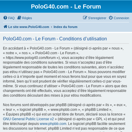
PoloG40.com - Le Forum
FAQ
Règles
S’enregistrer
Connexion
Le site www.PoloG40.com
Index du forum
PoloG40.com - Le Forum - Conditions d’utilisation
En accédant à « PoloG40.com - Le Forum » (désigné ci-après par « nous »,
« notre », « nos », « PoloG40.com - Le Forum »,
« https://www.polog40.com/forum »), vous acceptez d’être légalement
responsable des conditions suivantes. Si vous n’acceptez pas d’être
légalement responsable de toutes les conditions suivantes, alors n’accédez
pas et/ou n’utilisez pas « PoloG40.com - Le Forum ». Nous pouvons modifier
celles-ci à n’importe quel moment et nous ferons tout pour que vous en soyez
informé, bien qu’il soit prudent de vérifier régulièrement celles-ci par vous-
même. Si vous continuez d’utiliser « PoloG40.com - Le Forum » alors que des
changements ont été effectués, vous acceptez d’être légalement responsable
des conditions découlant des mises à jour et/ou modifications.
Nos forums sont développés par phpBB (désigné ci-après par « ils », « eux »,
« leur », « logiciel phpBB », « www.phpbb.com », « phpBB Limited »,
« Équipes phpBB ») qui est un script libre de forum, déclaré sous la licence «
GNU General Public License v2
» (désigné ci-après par « GPL ») et qui peut
être téléchargé depuis
www.phpbb.com
. Le logiciel phpBB facilite seulement
les discussions sur Internet. phpBB Limited n’est pas responsable de ce que