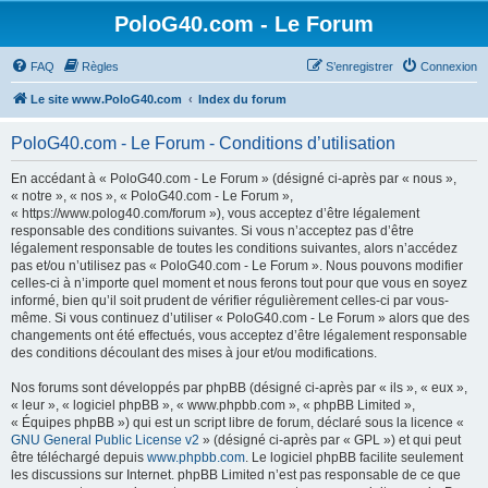
PoloG40.com - Le Forum
FAQ
Règles
S’enregistrer
Connexion
Le site www.PoloG40.com
Index du forum
PoloG40.com - Le Forum - Conditions d’utilisation
En accédant à « PoloG40.com - Le Forum » (désigné ci-après par « nous »,
« notre », « nos », « PoloG40.com - Le Forum »,
« https://www.polog40.com/forum »), vous acceptez d’être légalement
responsable des conditions suivantes. Si vous n’acceptez pas d’être
légalement responsable de toutes les conditions suivantes, alors n’accédez
pas et/ou n’utilisez pas « PoloG40.com - Le Forum ». Nous pouvons modifier
celles-ci à n’importe quel moment et nous ferons tout pour que vous en soyez
informé, bien qu’il soit prudent de vérifier régulièrement celles-ci par vous-
même. Si vous continuez d’utiliser « PoloG40.com - Le Forum » alors que des
changements ont été effectués, vous acceptez d’être légalement responsable
des conditions découlant des mises à jour et/ou modifications.
Nos forums sont développés par phpBB (désigné ci-après par « ils », « eux »,
« leur », « logiciel phpBB », « www.phpbb.com », « phpBB Limited »,
« Équipes phpBB ») qui est un script libre de forum, déclaré sous la licence «
GNU General Public License v2
» (désigné ci-après par « GPL ») et qui peut
être téléchargé depuis
www.phpbb.com
. Le logiciel phpBB facilite seulement
les discussions sur Internet. phpBB Limited n’est pas responsable de ce que