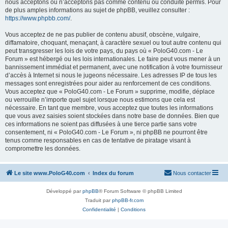
nous acceptons ou n’acceptons pas comme contenu ou conduite permis. Pour
de plus amples informations au sujet de phpBB, veuillez consulter :
https://www.phpbb.com/
.
Vous acceptez de ne pas publier de contenu abusif, obscène, vulgaire,
diffamatoire, choquant, menaçant, à caractère sexuel ou tout autre contenu qui
peut transgresser les lois de votre pays, du pays où « PoloG40.com - Le
Forum » est hébergé ou les lois internationales. Le faire peut vous mener à un
bannissement immédiat et permanent, avec une notification à votre fournisseur
d’accès à Internet si nous le jugeons nécessaire. Les adresses IP de tous les
messages sont enregistrées pour aider au renforcement de ces conditions.
Vous acceptez que « PoloG40.com - Le Forum » supprime, modifie, déplace
ou verrouille n’importe quel sujet lorsque nous estimons que cela est
nécessaire. En tant que membre, vous acceptez que toutes les informations
que vous avez saisies soient stockées dans notre base de données. Bien que
ces informations ne soient pas diffusées à une tierce partie sans votre
consentement, ni « PoloG40.com - Le Forum », ni phpBB ne pourront être
tenus comme responsables en cas de tentative de piratage visant à
compromettre les données.
Le site www.PoloG40.com
Index du forum
Nous contacter
Développé par
phpBB
® Forum Software © phpBB Limited
Traduit par
phpBB-fr.com
Confidentialité
|
Conditions