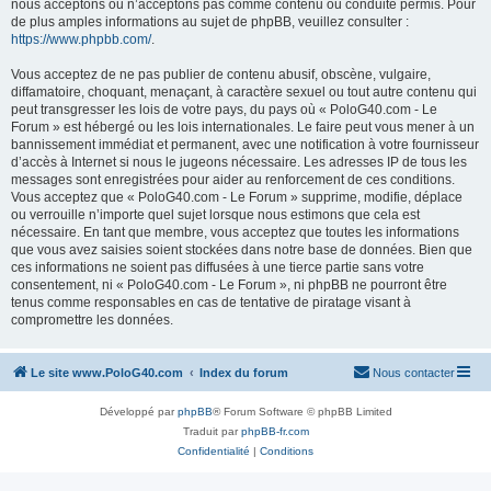
nous acceptons ou n’acceptons pas comme contenu ou conduite permis. Pour
de plus amples informations au sujet de phpBB, veuillez consulter :
https://www.phpbb.com/
.
Vous acceptez de ne pas publier de contenu abusif, obscène, vulgaire,
diffamatoire, choquant, menaçant, à caractère sexuel ou tout autre contenu qui
peut transgresser les lois de votre pays, du pays où « PoloG40.com - Le
Forum » est hébergé ou les lois internationales. Le faire peut vous mener à un
bannissement immédiat et permanent, avec une notification à votre fournisseur
d’accès à Internet si nous le jugeons nécessaire. Les adresses IP de tous les
messages sont enregistrées pour aider au renforcement de ces conditions.
Vous acceptez que « PoloG40.com - Le Forum » supprime, modifie, déplace
ou verrouille n’importe quel sujet lorsque nous estimons que cela est
nécessaire. En tant que membre, vous acceptez que toutes les informations
que vous avez saisies soient stockées dans notre base de données. Bien que
ces informations ne soient pas diffusées à une tierce partie sans votre
consentement, ni « PoloG40.com - Le Forum », ni phpBB ne pourront être
tenus comme responsables en cas de tentative de piratage visant à
compromettre les données.
Le site www.PoloG40.com
Index du forum
Nous contacter
Développé par
phpBB
® Forum Software © phpBB Limited
Traduit par
phpBB-fr.com
Confidentialité
|
Conditions