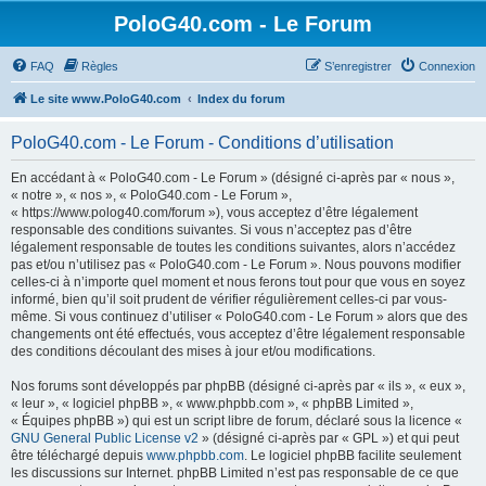
PoloG40.com - Le Forum
FAQ
Règles
S’enregistrer
Connexion
Le site www.PoloG40.com
Index du forum
PoloG40.com - Le Forum - Conditions d’utilisation
En accédant à « PoloG40.com - Le Forum » (désigné ci-après par « nous »,
« notre », « nos », « PoloG40.com - Le Forum »,
« https://www.polog40.com/forum »), vous acceptez d’être légalement
responsable des conditions suivantes. Si vous n’acceptez pas d’être
légalement responsable de toutes les conditions suivantes, alors n’accédez
pas et/ou n’utilisez pas « PoloG40.com - Le Forum ». Nous pouvons modifier
celles-ci à n’importe quel moment et nous ferons tout pour que vous en soyez
informé, bien qu’il soit prudent de vérifier régulièrement celles-ci par vous-
même. Si vous continuez d’utiliser « PoloG40.com - Le Forum » alors que des
changements ont été effectués, vous acceptez d’être légalement responsable
des conditions découlant des mises à jour et/ou modifications.
Nos forums sont développés par phpBB (désigné ci-après par « ils », « eux »,
« leur », « logiciel phpBB », « www.phpbb.com », « phpBB Limited »,
« Équipes phpBB ») qui est un script libre de forum, déclaré sous la licence «
GNU General Public License v2
» (désigné ci-après par « GPL ») et qui peut
être téléchargé depuis
www.phpbb.com
. Le logiciel phpBB facilite seulement
les discussions sur Internet. phpBB Limited n’est pas responsable de ce que