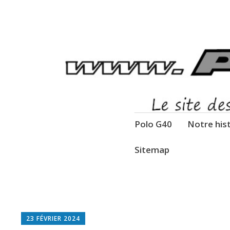
Volkswagen Polo
Le site des passsionés de la fou
Aller
Polo G40
Notre his
au
contenu
Sitemap
principal
23 FÉVRIER 2024