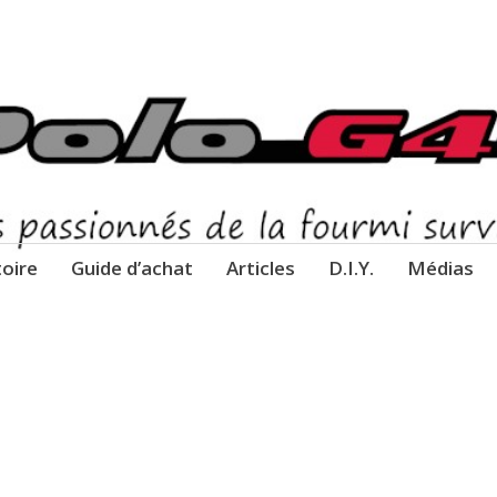
 G40
rmi survitaminée !
toire
Guide d’achat
Articles
D.I.Y.
Médias